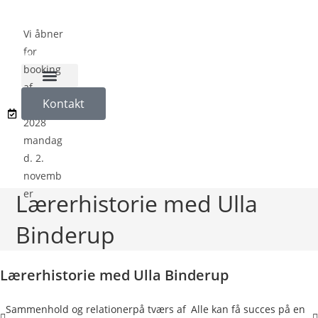
Vi åbner
for
booking
af
Naturligvis på Koloni
Kontakt
sæson
2028
mandag
d. 2.
novemb
er
Lærerhistorie med Ulla
Binderup
Lærerhistorie med Ulla Binderup
Sammenhold og relationerpå tværs af
Alle kan få succes på en