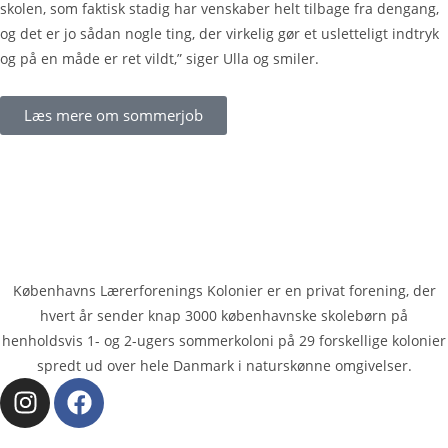
skolen, som faktisk stadig har venskaber helt tilbage fra dengang,
og det er jo sådan nogle ting, der virkelig gør et usletteligt indtryk
og på en måde er ret vildt,” siger Ulla og smiler.
Læs mere om sommerjob
Københavns Lærerforenings Kolonier er en privat forening, der
hvert år sender knap 3000 køben­havnske skolebørn på
henholdsvis 1- og 2-ugers sommerkoloni på 29 forskellige kolonier
spredt ud over hele Danmark i naturskønne omgivelser.