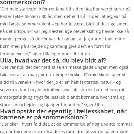
sommerkoloni?
“Det hele startede jo for ret lang tid siden. Jeg har været lærer på
Peder Lykke Skolen i 30 år, men det er 14 år siden, at jeg var på
min første sommerkoloni – og har jo været bidt af det lige siden.
På det tidspunkt var jeg næsten lige blevet skilt og havde ikke så
mange penge, så derfor var det oplagt, at jeg kunne tage mine
børn med på arbejde og samtidig give dem en form for
ferieoplevelse,” siger Ulla og nipper til kaffen.
Ulla, hvad var det så, du blev bidt af?
“Det var nok det der med at se en masse glade unger, men også
følelsen af, at man gør en kæmpe forskel. På min skole tager vi
altid til Svaneke – hvor der jo er en helt fantastisk natur – og
selvom vi bor i nogle primitive sovesale, er der bare et enormt
omsorgsfuldt og trygt fællesskab blandt børnene, hvor små og
store samarbejder og hjælper hinanden,” siger Ulla.
Hvad opstår der egentlig i fællesskabet, når
børnene er på sommerkoloni?
“Der sker i hvert fald det, at de kommer ud af nogle vante rammer,
og når børnene er væk fra deres forældre, bliver de på en måde