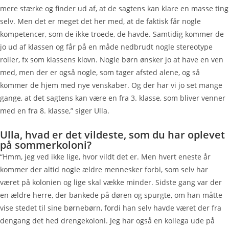
mere stærke og finder ud af, at de sagtens kan klare en masse ting
selv. Men det er meget det her med, at de faktisk får nogle
kompetencer, som de ikke troede, de havde. Samtidig kommer de
jo ud af klassen og får på en måde nedbrudt nogle stereotype
roller, fx som klassens klovn. Nogle børn ønsker jo at have en ven
med, men der er også nogle, som tager afsted alene, og så
kommer de hjem med nye venskaber. Og der har vi jo set mange
gange, at det sagtens kan være en fra 3. klasse, som bliver venner
med en fra 8. klasse,” siger Ulla.
Ulla, hvad er det vildeste, som du har oplevet
på sommerkoloni?
“Hmm, jeg ved ikke lige, hvor vildt det er. Men hvert eneste år
kommer der altid nogle ældre mennesker forbi, som selv har
været på kolonien og lige skal vække minder. Sidste gang var der
en ældre herre, der bankede på døren og spurgte, om han måtte
vise stedet til sine børnebørn, fordi han selv havde været der fra
dengang det hed drengekoloni. Jeg har også en kollega ude på