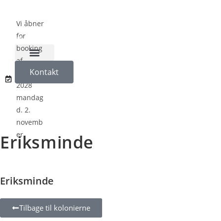
Vi åbner
for
booking
af
Naturligvis på Koloni
Kontakt
sæson
2028
mandag
d. 2.
novemb
er
Eriksminde
Eriksminde
Tilbage til kolonierne