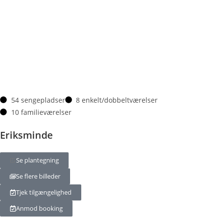
54 sengepladser
8 enkelt/dobbeltværelser
10 familieværelser
Eriksminde
Se plantegning
Se flere billeder
Tjek tilgængelighed
Anmod booking