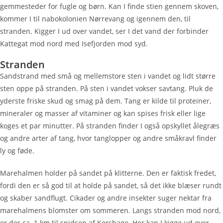
gemmesteder for fugle og børn. Kan I finde stien gennem skoven,
kommer I til nabokolonien Nørrevang og igennem den, til
stranden. Kigger I ud over vandet, ser I det vand der forbinder
Kattegat mod nord med Isefjorden mod syd.
Stranden
Sandstrand med små og mellemstore sten i vandet og lidt større
sten oppe på stranden. På sten i vandet vokser savtang. Pluk de
yderste friske skud og smag på dem. Tang er kilde til proteiner,
mineraler og masser af vitaminer og kan spises frisk eller lige
koges et par minutter. På stranden finder I også opskyllet ålegræs
og andre arter af tang, hvor tanglopper og andre småkravl finder
ly og føde.
Marehalmen holder på sandet på klitterne. Den er faktisk fredet,
fordi den er så god til at holde på sandet, så det ikke blæser rundt
og skaber sandflugt. Cikader og andre insekter suger nektar fra
marehalmens blomster om sommeren. Langs stranden mod nord,
er der ca. 1 km til spidsen af Korshage. Her kan I kigge ud over