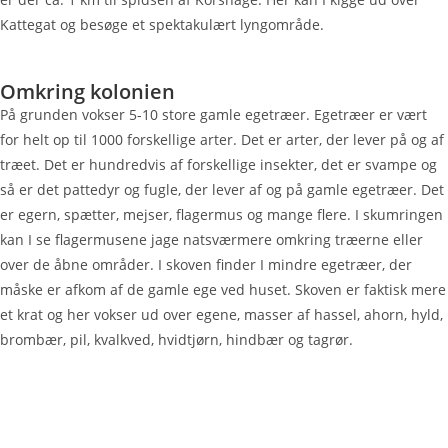
Kattegat og besøge et spektakulært lyngområde.
Omkring kolonien
På grunden vokser 5-10 store gamle egetræer. Egetræer er vært
for helt op til 1000 forskellige arter. Det er arter, der lever på og af
træet. Det er hundredvis af forskellige insekter, det er svampe og
så er det pattedyr og fugle, der lever af og på gamle egetræer. Det
er egern, spætter, mejser, flagermus og mange flere. I skumringen
kan I se flagermusene jage natsværmere omkring træerne eller
over de åbne områder. I skoven finder I mindre egetræer, der
måske er afkom af de gamle ege ved huset. Skoven er faktisk mere
et krat og her vokser ud over egene, masser af hassel, ahorn, hyld,
brombær, pil, kvalkved, hvidtjørn, hindbær og tagrør.