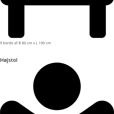
9 borde af B 80 cm x L 190 cm
Højstol