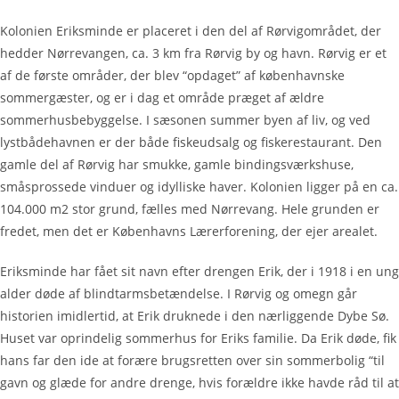
Kolonien Eriksminde er placeret i den del af Rørvigområdet, der
hedder Nørrevangen, ca. 3 km fra Rørvig by og havn. Rørvig er et
af de første områder, der blev “opdaget” af københavnske
sommergæster, og er i dag et område præget af ældre
sommerhusbebyggelse. I sæsonen summer byen af liv, og ved
lystbådehavnen er der både fiskeudsalg og fiskerestaurant. Den
gamle del af Rørvig har smukke, gamle bindingsværkshuse,
småsprossede vinduer og idylliske haver. Kolonien ligger på en ca.
104.000 m2 stor grund, fælles med Nørrevang. Hele grunden er
fredet, men det er Københavns Lærerforening, der ejer arealet.
Eriksminde har fået sit navn efter drengen Erik, der i 1918 i en ung
alder døde af blindtarmsbetændelse. I Rørvig og omegn går
historien imidlertid, at Erik druknede i den nærliggende Dybe Sø.
Huset var oprindelig sommerhus for Eriks familie. Da Erik døde, fik
hans far den ide at forære brugsretten over sin sommerbolig “til
gavn og glæde for andre drenge, hvis forældre ikke havde råd til at