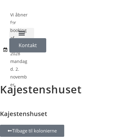
Vi åbner
for
booking
af
Naturligvis på Koloni
Kontakt
sæson
2028
mandag
d. 2.
novemb
er
Kajestenshuset
Kajestenshuset
Tilbage til kolonierne