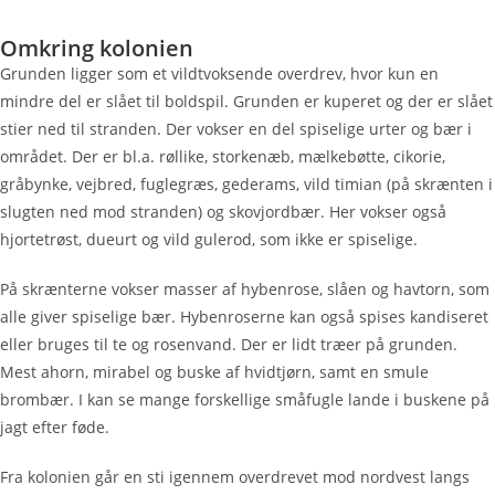
Omkring kolonien
Grunden ligger som et vildtvoksende overdrev, hvor kun en
mindre del er slået til boldspil. Grunden er kuperet og der er slået
stier ned til stranden. Der vokser en del spiselige urter og bær i
området. Der er bl.a. røllike, storkenæb, mælkebøtte, cikorie,
gråbynke, vejbred, fuglegræs, gederams, vild timian (på skrænten i
slugten ned mod stranden) og skovjordbær. Her vokser også
hjortetrøst, dueurt og vild gulerod, som ikke er spiselige.
På skrænterne vokser masser af hybenrose, slåen og havtorn, som
alle giver spiselige bær. Hybenroserne kan også spises kandiseret
eller bruges til te og rosenvand. Der er lidt træer på grunden.
Mest ahorn, mirabel og buske af hvidtjørn, samt en smule
brombær. I kan se mange forskellige småfugle lande i buskene på
jagt efter føde.
Fra kolonien går en sti igennem overdrevet mod nordvest langs