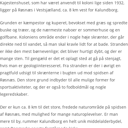
Kajestenshuset, som har været anvendt til koloni lige siden 1932,
ligger på Røsnæs i Vestsjælland, ca. 8 km vest for Kalundborg.
Grunden er kæmpestor og kuperet, bevokset med græs og spredte
buske og træer, og de nærmeste naboer er sommerhuse og en
golfbane. Koloniens område ender i nogle høje skrænter, der går
direkte ned til vandet, så man skal kravle lidt for at bade. Stranden
er ikke den mest børnevenlige; det bliver hurtigt dybt, og der er
mange sten. Til gengæld er det et oplagt sted at gå på stenjagt,
hvis man er geologiinteresseret. Fra stranden er der i øvrigt en
pragtfuld udsigt til skrænterne i bugten ud mod spidsen af
Røsnæs. Den store grund indbyder til alle mulige former for
sportsaktiviteter, og der er også to fodboldmål og nogle
legeredskaber.
Der er kun ca. 8 km til det store, fredede naturområde på spidsen
af Røsnæs, med mulighed for mange naturoplevelser. Er man
mere til by, rummer Kalundborg en helt unik middelalderbydel,