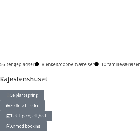
56 sengepladser
8 enkelt/dobbeltværelser
10 familieværelser
Kajestenshuset
Se plantegning
Se flere billeder
Tjek tilgængelighed
Anmod booking