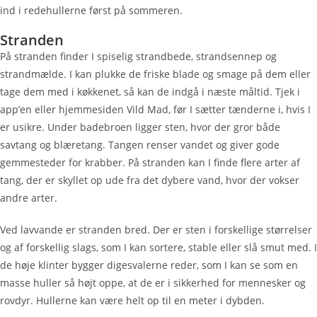
ind i redehullerne først på sommeren.
Stranden
På stranden finder I spiselig strandbede, strandsennep og
strandmælde. I kan plukke de friske blade og smage på dem eller
tage dem med i køkkenet, så kan de indgå i næste måltid. Tjek i
app’en eller hjemmesiden Vild Mad, før I sætter tænderne i, hvis I
er usikre. Under badebroen ligger sten, hvor der gror både
savtang og blæretang. Tangen renser vandet og giver gode
gemmesteder for krabber. På stranden kan I finde flere arter af
tang, der er skyllet op ude fra det dybere vand, hvor der vokser
andre arter.
Ved lavvande er stranden bred. Der er sten i forskellige størrelser
og af forskellig slags, som I kan sortere, stable eller slå smut med. I
de høje klinter bygger digesvalerne reder, som I kan se som en
masse huller så højt oppe, at de er i sikkerhed for mennesker og
rovdyr. Hullerne kan være helt op til en meter i dybden.