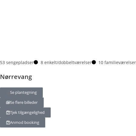
53 sengepladser
8 enkelt/dobbeltværelser
10 familieværelser
Nørrevang
Se plantegning
Se flere billeder
Tjek tilgængelighed
Anmod booking