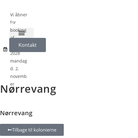
Vi åbner
for
booking
af
Naturligvis på Koloni
Kontakt
sæson
2028
mandag
d. 2.
novemb
er
Nørrevang
Nørrevang
Tilbage til kolonierne