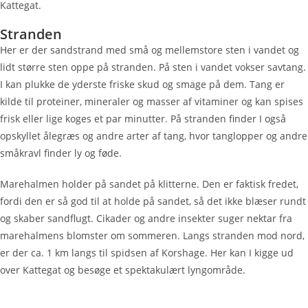
Kattegat.
Stranden
Her er der sandstrand med små og mellemstore sten i vandet og
lidt større sten oppe på stranden. På sten i vandet vokser savtang.
I kan plukke de yderste friske skud og smage på dem. Tang er
kilde til proteiner, mineraler og masser af vitaminer og kan spises
frisk eller lige koges et par minutter. På stranden finder I også
opskyllet ålegræs og andre arter af tang, hvor tanglopper og andre
småkravl finder ly og føde.
Marehalmen holder på sandet på klitterne. Den er faktisk fredet,
fordi den er så god til at holde på sandet, så det ikke blæser rundt
og skaber sandflugt. Cikader og andre insekter suger nektar fra
marehalmens blomster om sommeren. Langs stranden mod nord,
er der ca. 1 km langs til spidsen af Korshage. Her kan I kigge ud
over Kattegat og besøge et spektakulært lyngområde.