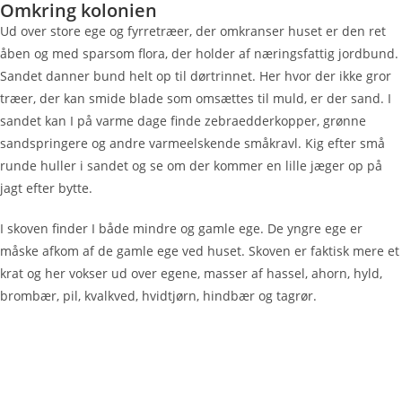
Omkring kolonien
Ud over store ege og fyrretræer, der omkranser huset er den ret
åben og med sparsom flora, der holder af næringsfattig jordbund.
Sandet danner bund helt op til dørtrinnet. Her hvor der ikke gror
træer, der kan smide blade som omsættes til muld, er der sand. I
sandet kan I på varme dage finde zebraedderkopper, grønne
sandspringere og andre varmeelskende småkravl. Kig efter små
runde huller i sandet og se om der kommer en lille jæger op på
jagt efter bytte.
I skoven finder I både mindre og gamle ege. De yngre ege er
måske afkom af de gamle ege ved huset. Skoven er faktisk mere et
krat og her vokser ud over egene, masser af hassel, ahorn, hyld,
brombær, pil, kvalkved, hvidtjørn, hindbær og tagrør.