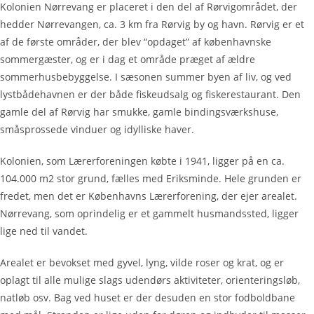
Kolonien Nørrevang er placeret i den del af Rørvigområdet, der
hedder Nørrevangen, ca. 3 km fra Rørvig by og havn. Rørvig er et
af de første områder, der blev “opdaget” af københavnske
sommergæster, og er i dag et område præget af ældre
sommerhusbebyggelse. I sæsonen summer byen af liv, og ved
lystbådehavnen er der både fiskeudsalg og fiskerestaurant. Den
gamle del af Rørvig har smukke, gamle bindingsværkshuse,
småsprossede vinduer og idylliske haver.
Kolonien, som Lærerforeningen købte i 1941, ligger på en ca.
104.000 m2 stor grund, fælles med Eriksminde. Hele grunden er
fredet, men det er Københavns Lærerforening, der ejer arealet.
Nørrevang, som oprindelig er et gammelt husmandssted, ligger
lige ned til vandet.
Arealet er bevokset med gyvel, lyng, vilde roser og krat, og er
oplagt til alle mulige slags udendørs aktiviteter, orienteringsløb,
natløb osv. Bag ved huset er der desuden en stor fodboldbane