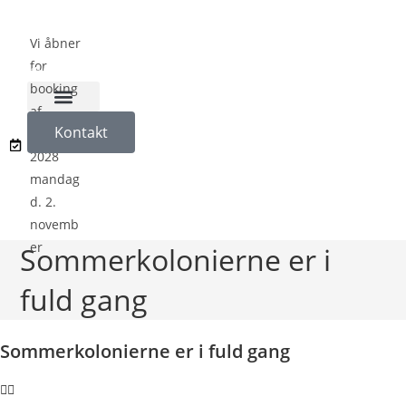
Vi åbner
for
booking
af
Naturligvis på Koloni
Kontakt
sæson
2028
mandag
d. 2.
novemb
er
Sommerkolonierne er i
fuld gang
Sommerkolonierne er i fuld gang