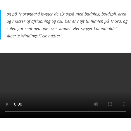
og på Thorøgaard hygger de sig også med badning, boldspil, krea
og masser af afslapning og sol. Der er højt til himlen på Thorø, og
solen går sent ned ude over vandet. Her synger koloniholdet
Alberte Windings "lyse nætter".