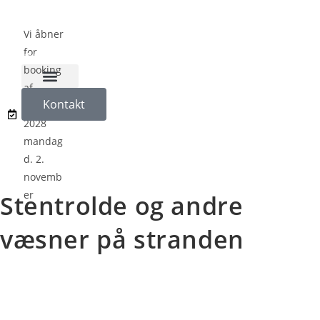
Vi åbner
for
booking
af
Naturligvis på Koloni
Kontakt
sæson
2028
mandag
d. 2.
novemb
er
Stentrolde og andre
væsner på stranden