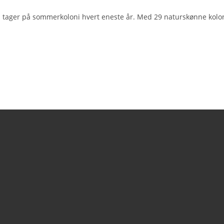
rn tager på sommerkoloni hvert eneste år. Med 29 naturskønne kolo