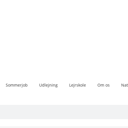
Sommerjob
Udlejning
Lejrskole
Om os
Nat