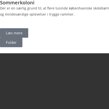
Sommerkoloni
Der er en særlig grund til, at flere tusinde københavnske skolebø
og mindeværdige oplevelser i trygge rammer.
Læs mere
Folder