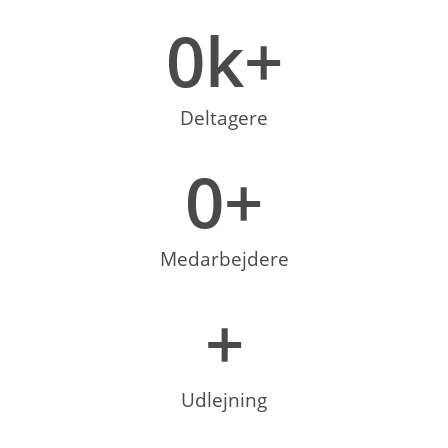
0
k+
Deltagere
0
+
Medarbejdere
+
Udlejning