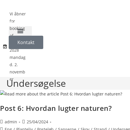
Vi åbner
for
booking
af
Naturligvis på Koloni
Kontakt
sæson
2028
mandag
d. 2.
novemb
er
Undersøgelse
Post 6: Hvordan lugter naturen?
admin
25/04/2024
Eng
/
Planteliv
/
Posteløb
/
Sanserne
/
Skov
/
Strand
/
Undersøg