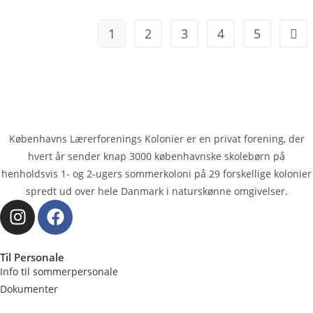
1
2
3
4
5
Københavns Lærerforenings Kolonier er en privat forening, der
hvert år sender knap 3000 køben­havnske skolebørn på
henholdsvis 1- og 2-ugers sommerkoloni på 29 forskellige kolonier
spredt ud over hele Danmark i naturskønne omgivelser.
Til Personale
Info til sommerpersonale
Dokumenter