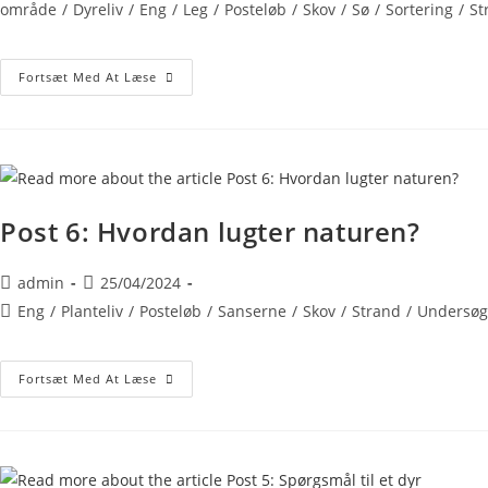
område
/
Dyreliv
/
Eng
/
Leg
/
Posteløb
/
Skov
/
Sø
/
Sortering
/
St
Fortsæt Med At Læse
Post 6: Hvordan lugter naturen?
admin
25/04/2024
Eng
/
Planteliv
/
Posteløb
/
Sanserne
/
Skov
/
Strand
/
Undersøg
Fortsæt Med At Læse