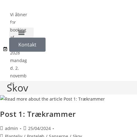
Vi åbner
for
booking
af
Naturligvis på Koloni
Kontakt
sæson
2028
mandag
d. 2.
novemb
er
Skov
Post 1: Trækrammer
admin
25/04/2024
Planteliv
/
Posteløb
/
Sanserne
/
Skov