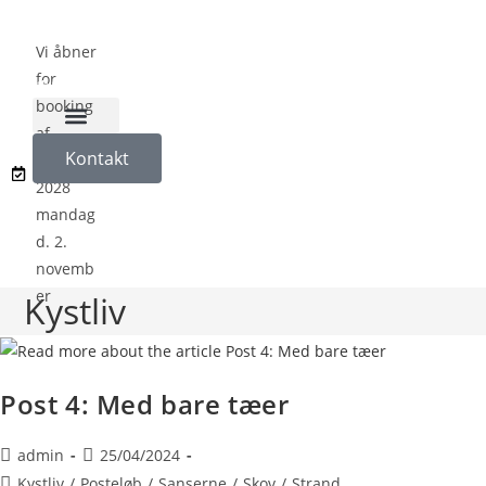
Vi åbner
for
booking
af
Naturligvis på Koloni
Kontakt
sæson
2028
mandag
d. 2.
novemb
er
Kystliv
Post 4: Med bare tæer
admin
25/04/2024
Kystliv
/
Posteløb
/
Sanserne
/
Skov
/
Strand