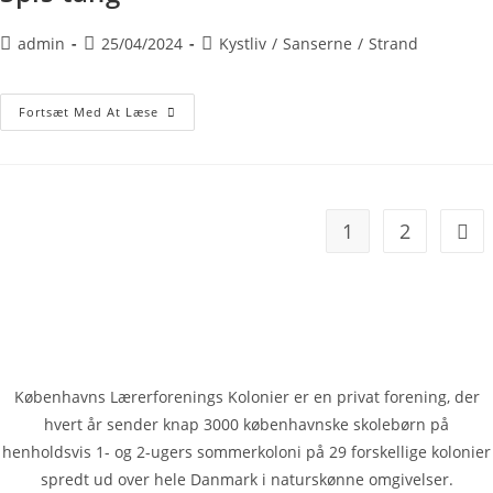
admin
25/04/2024
Kystliv
/
Sanserne
/
Strand
Fortsæt Med At Læse
1
2
Københavns Lærerforenings Kolonier er en privat forening, der
hvert år sender knap 3000 køben­havnske skolebørn på
henholdsvis 1- og 2-ugers sommerkoloni på 29 forskellige kolonier
spredt ud over hele Danmark i naturskønne omgivelser.